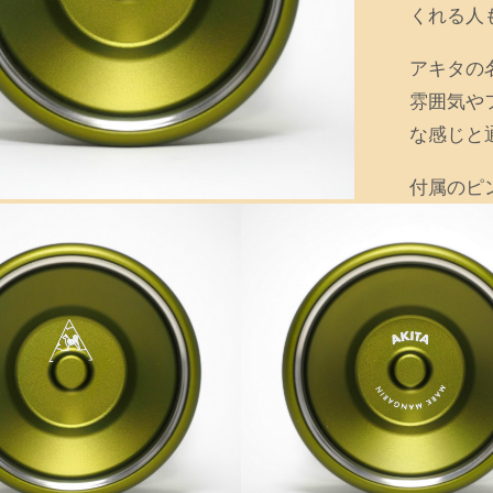
くれる人
アキタの
雰囲気や
な感じと
付属のピ