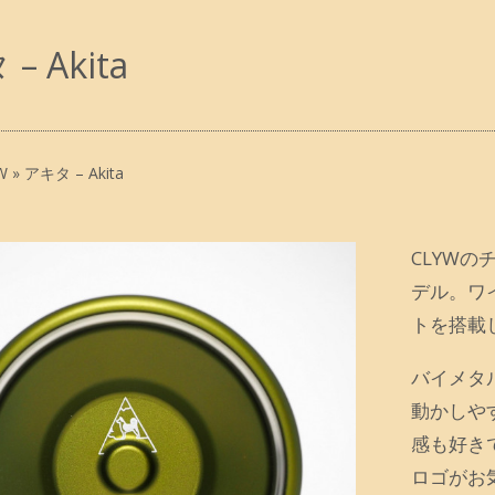
– Akita
W
»
アキタ – Akita
CLYWの
デル。ワ
トを搭載
バイメタ
動かしや
感も好き
ロゴがお