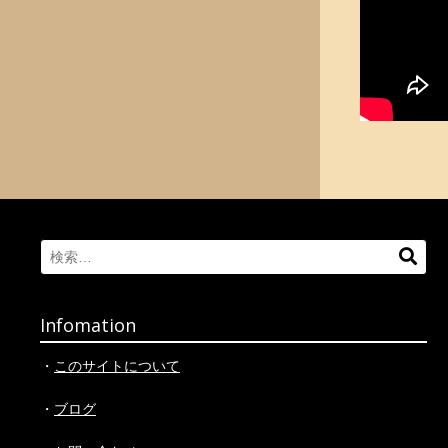
Search
検
for:
索
Infomation
・
このサイトについて
・
ブログ