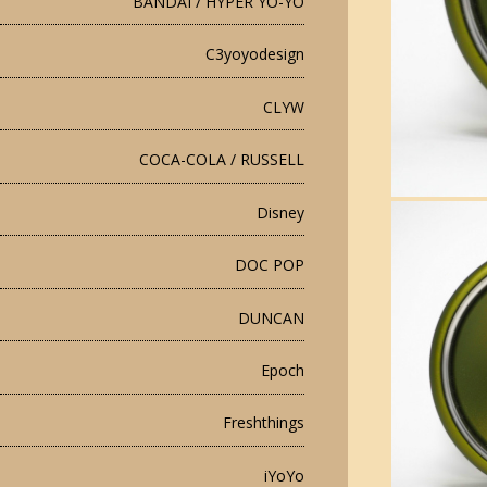
BANDAI / HYPER YO-YO
C3yoyodesign
CLYW
COCA-COLA / RUSSELL
Disney
DOC POP
DUNCAN
Epoch
Freshthings
iYoYo