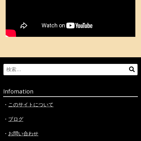
Search
検
for:
索
Infomation
・
このサイトについて
・
ブログ
・
お問い合わせ