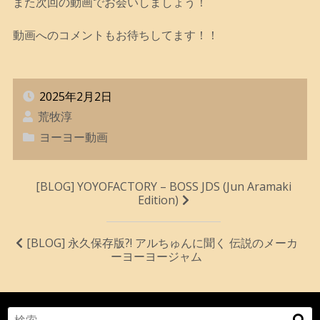
また次回の動画でお会いしましょう！
動画へのコメントもお待ちしてます！！
2025年2月2日
荒牧淳
ヨーヨー動画
投
[BLOG] YOYOFACTORY – BOSS JDS (Jun Aramaki
Edition)
稿
ナ
[BLOG] 永久保存版?! アルちゅんに聞く 伝説のメーカ
ビ
ーヨーヨージャム
ゲ
ー
Search