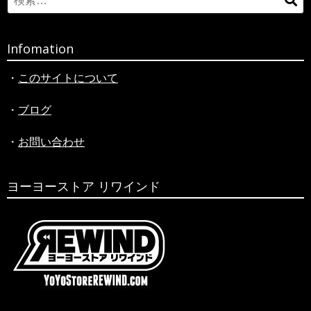
シ
検
for:
索
ョ
ン
Infomation
・
このサイトについて
・
ブログ
・
お問い合わせ
ヨーヨーストア リワインド