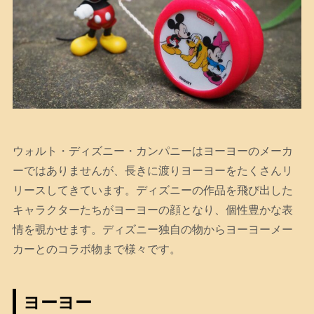
ウォルト・ディズニー・カンパニーはヨーヨーのメーカ
ーではありませんが、長きに渡りヨーヨーをたくさんリ
リースしてきています。ディズニーの作品を飛び出した
キャラクターたちがヨーヨーの顔となり、個性豊かな表
情を覗かせます。ディズニー独自の物からヨーヨーメー
カーとのコラボ物まで様々です。
ヨーヨー