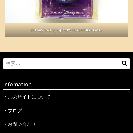
Disney Sea Symphony FLASHING YO-YO
Search
検
for:
索
Infomation
・
このサイトについて
・
ブログ
・
お問い合わせ