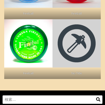
Fireball
Fireball
No Title
Fireball
Search
検
for: