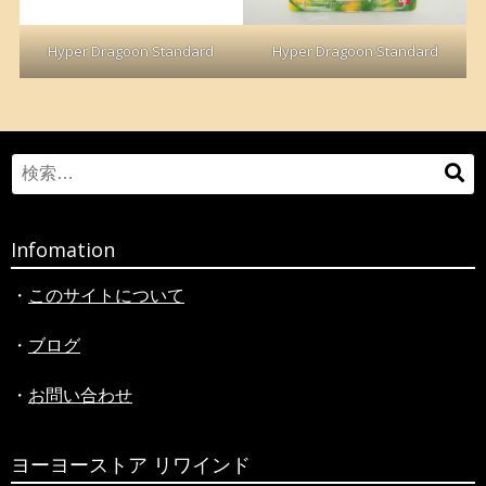
Hyper Dragoon Standard
Hyper Dragoon Standard
Search
検
for:
索
Infomation
・
このサイトについて
・
ブログ
・
お問い合わせ
ヨーヨーストア リワインド