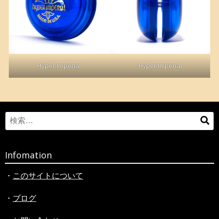
Hyper Imperial
Hyper Imperial
Search
検
for:
索
Infomation
・
このサイトについて
・
ブログ