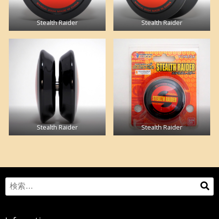
Stealth Raider
Stealth Raider
Stealth Raider
Stealth Raider
Search
検
for:
索