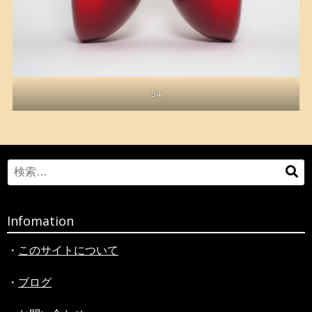
54
Search
検
for:
索
Infomation
・
このサイトについて
・
ブログ