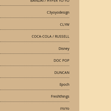
BANDAI / HYPER YO-YO
C3yoyodesign
CLYW
COCA-COLA / RUSSELL
Disney
DOC POP
DUNCAN
Epoch
Freshthings
iYoYo