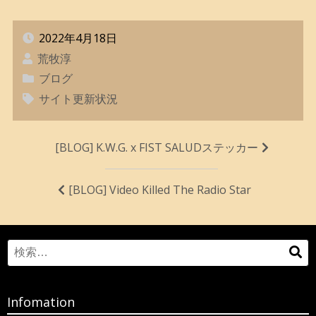
2022年4月18日
荒牧淳
ブログ
サイト更新状況
投
[BLOG] K.W.G. x FIST SALUDステッカー
稿
ナ
[BLOG] Video Killed The Radio Star
ビ
ゲ
Search
検
ー
for:
索
シ
ョ
Infomation