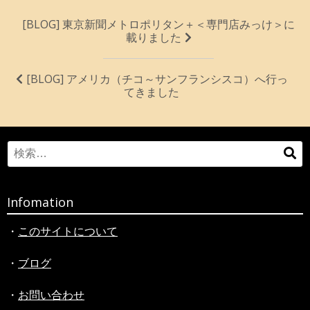
投
[BLOG] 東京新聞メトロポリタン＋＜専門店みっけ＞に
載りました
稿
ナ
[BLOG] アメリカ（チコ～サンフランシスコ）へ行っ
ビ
てきました
ゲ
ー
シ
Search
検
for:
索
ョ
ン
Infomation
・
このサイトについて
・
ブログ
・
お問い合わせ