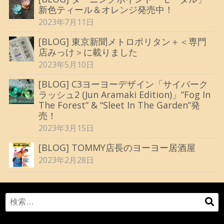
新色ティール＆オレンジ発売中！
2023年7月11日
[BLOG] 東京新聞メトロポリタン＋＜専門
店みっけ＞に載りました
2023年5月10日
[BLOG] C3ヨーヨーデザイン「サイバーク
ラッシュ2 (Jun Aramaki Edition)」”Fog In
The Forest” & “Sleet In The Garden”発
売！
2023年3月15日
[BLOG] TOMMY店長のヨーヨー居酒屋
2023年2月28日
Search
検
for:
索